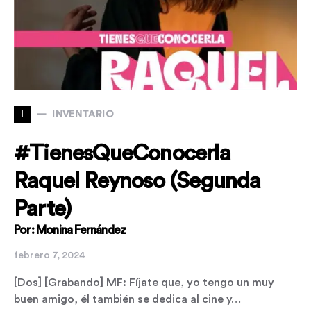
I
INVENTARIO
#TienesQueConocerla
Raquel Reynoso (Segunda
Parte)
Por: Monina Fernández
febrero 7, 2024
[Dos] [Grabando] MF: Fíjate que, yo tengo un muy
buen amigo, él también se dedica al cine y…