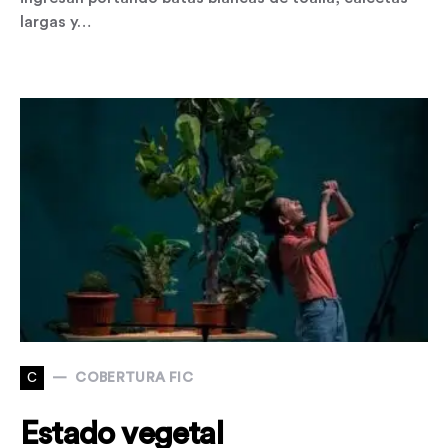
largas y…
C
COBERTURA FIC
Estado vegetal