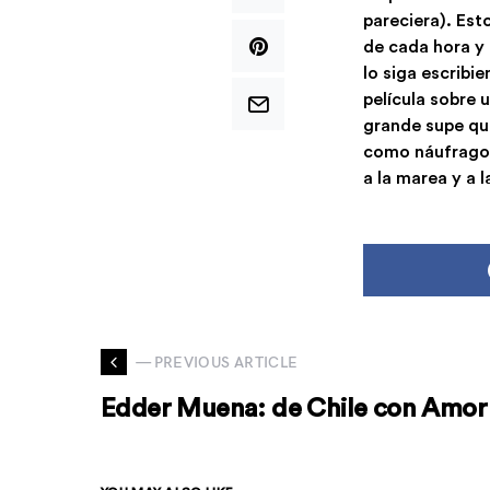
pareciera). Est
de cada hora y
lo siga escribi
película sobre
grande supe que
como náufragos
a la marea y a 
— PREVIOUS ARTICLE
Edder Muena: de Chile con Amor