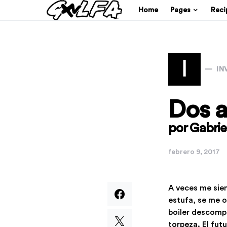
Home
Pages
Reci
I
IN
Dos a
por Gabrie
febrero 9, 2017
A veces me sien
estufa, se me o
boiler descompu
torpeza. El fut