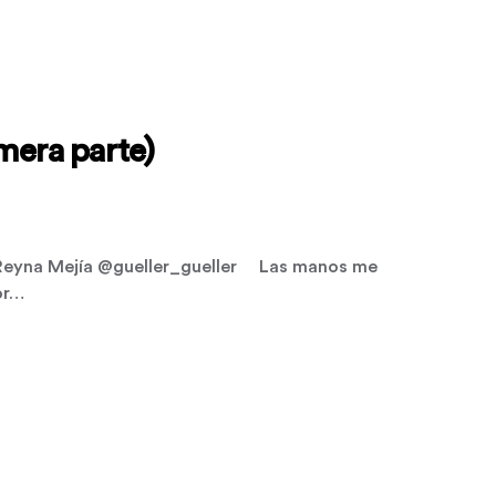
mera parte)
 Reyna Mejía @gueller_gueller Las manos me
or…