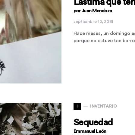
Lástima que te
por Juan Mendoza
septiembre 12, 2019
Hace meses, un domingo est
porque no estuve tan bor
I
INVENTARIO
Sequedad
Emmanuel León