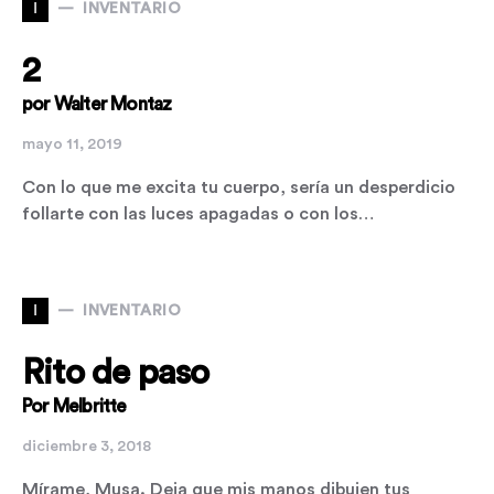
I
INVENTARIO
2
por Walter Montaz
mayo 11, 2019
Con lo que me excita tu cuerpo, sería un desperdicio
follarte con las luces apagadas o con los…
I
INVENTARIO
Rito de paso
Por Melbritte
diciembre 3, 2018
Mírame, Musa. Deja que mis manos dibujen tus