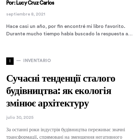
Por: Lucy Cruz Carlos
septiembre 8, 2021
Hace casi un año, por fin encontré mi libro favorito.
Durante mucho tiempo había buscado la respuesta a…
I
INVENTARIO
Сучасні тенденції сталого
будівництва: як екологія
змінює архітектуру
julio 30, 2025
За останні роки індустрія будівництва переживає значні
трансформації, спрямовані на зменшення негативного