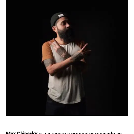
Max Chinasky
es
un rapero y productor
radicado en