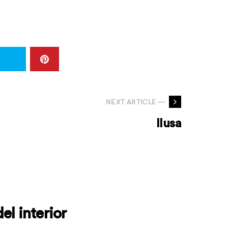
NEXT ARTICLE —
Ilusa
el interior