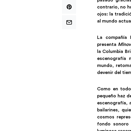
pasado gracias
contrario, no h
ojos: la tradic
al mundo actua
La compañía D
presenta
Mîno
la Columbia Bri
escenografía 
mundo, retoman
devenir del tie
Como en todo g
pequeño haz de 
escenografía, 
bailarines, qu
cosmos repres
fondo sonoro d