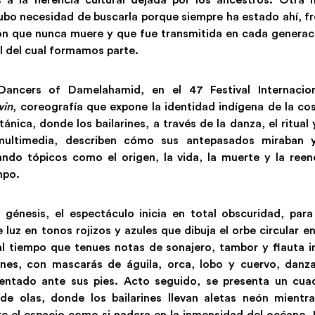
 a la herencia cultural dejada por los ancestros. Otra h
ubo necesidad de buscarla porque siempre ha estado ahí, f
ión que nunca muere y que fue transmitida en cada generac
l del cual formamos parte.
ancers of Damelahamid, en el 47 Festival Internacion
win
, coreografía que expone la identidad indígena de la co
tánica, donde los bailarines, a través de la danza, el ritual
multimedia, describen cómo sus antepasados miraban 
do tópicos como el origen, la vida, la muerte y la reen
mpo.
énesis, el espectáculo inicia en total obscuridad, par
luz en tonos rojizos y azules que dibuja el orbe circular en
al tiempo que tenues notas de sonajero, tambor y flauta i
ienes, con mascarás de águila, orca, lobo y cuervo, danz
entado ante sus pies. Acto seguido, se presenta un cua
e olas, donde los bailarines llevan aletas neón mientra