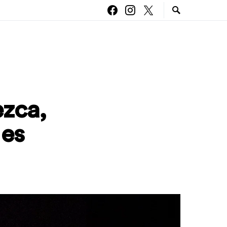
ezca,
 es