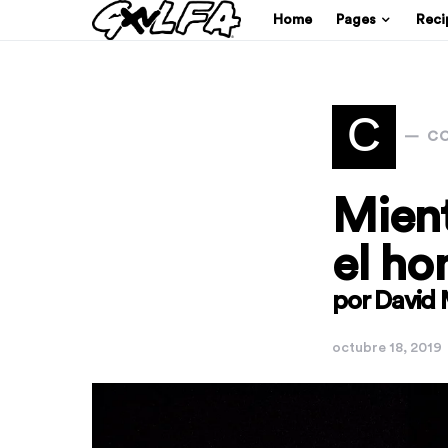
Home
Pages
Reci
C
CO
Mient
el ho
por David
octubre 18, 2019