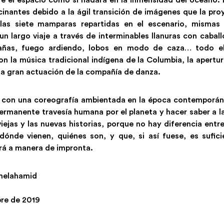
re el espacio como si nadara en la inmensidad del océano.
inantes debido a la ágil transición de imágenes que la pr
 las siete mamparas repartidas en el escenario, mismas 
n largo viaje a través de interminables llanuras con cabal
ñas, fuego ardiendo, lobos en modo de caza… todo el
n la música tradicional indígena de la Columbia, la apertur
la gran actuación de la compañía de danza.
za con una coreografía ambientada en la época contemporáne
ermanente travesía humana por el planeta y hacer saber a 
viejas y las nuevas historias, porque no hay diferencia entre
dónde vienen, quiénes son, y que, si así fuese, es suficie
ará a manera de impronta.
melahamid
bre de 2019
l