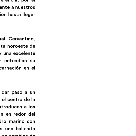
erencia, por el
rente a nuestros
ión hasta llegar
al Cervantino,
sta noroeste de
 y una excelente
y entendían su
carnación en el
a dar paso a un
 el centro de la
ntroducen a los
an en redor del
dro marino con
s una ballenita