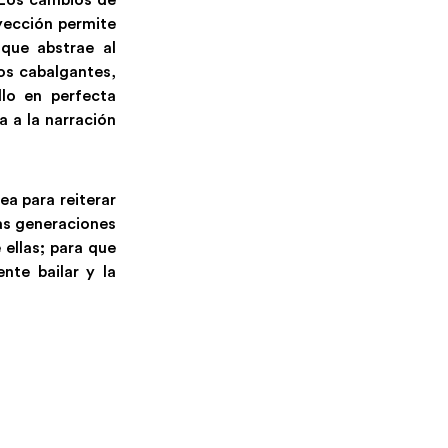
 Los cambios de
oyección permite
que abstrae al
los cabalgantes,
lo en perfecta
a a la narración
a para reiterar
las generaciones
 ellas; para que
nte bailar y la