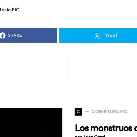
tesía FIC
SHARE
TWEET
C
COBERTURA FIC
Los monstruos d