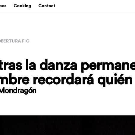
pes
Cooking
Contact
BERTURA FIC
ras la danza perman
mbre recordará quién
 Mondragón