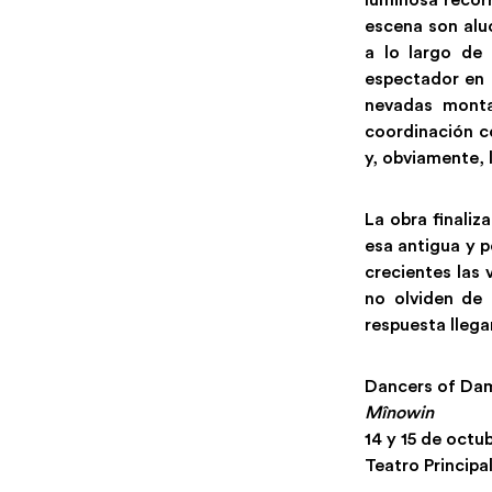
luminosa recor
escena son aluc
a lo largo de
espectador en u
nevadas monta
coordinación co
y, obviamente, 
La obra finali
esa antigua y p
crecientes las 
no olviden de 
respuesta lleg
Dancers of Da
Mînowin
14 y 15 de octu
Teatro Principa