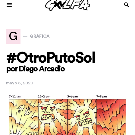
G
GRÁFICA
#OtroPutoSol
por Diego Arcadio
mayo 6, 2020