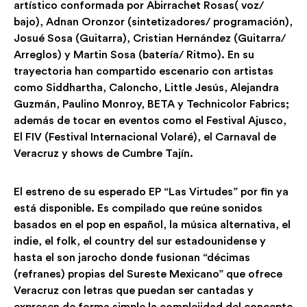
artístico conformada por Abirrachet Rosas( voz/
bajo), Adnan Oronzor (sintetizadores/ programación),
Josué Sosa (Guitarra), Cristian Hernández (Guitarra/
Arreglos) y Martin Sosa (batería/ Ritmo). En su
trayectoria han compartido escenario con artistas
como Siddhartha, Caloncho, Little Jesús, Alejandra
Guzmán, Paulino Monroy, BETA y Technicolor Fabrics;
además de tocar en eventos como el Festival Ajusco,
El FIV (Festival Internacional Volaré), el Carnaval de
Veracruz y shows de Cumbre Tajín.
El estreno de su esperado EP “Las Virtudes” por fin ya
está disponible. Es compilado que reúne sonidos
basados en el pop en español, la música alternativa, el
indie, el folk, el country del sur estadounidense y
hasta el son jarocho donde fusionan “décimas
(refranes) propias del Sureste Mexicano” que ofrece
Veracruz con letras que puedan ser cantadas y
expresen de forma simple la complejidad del concepto