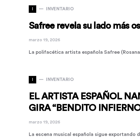
I
INVENTARIO
Safree revela su lado más 
marzo 19, 2026
La polifacética artista española Safree (Rosan
I
INVENTARIO
EL ARTISTA ESPAÑOL NA
GIRA “BENDITO INFIERNO
marzo 19, 2026
La escena musical española sigue exportando d