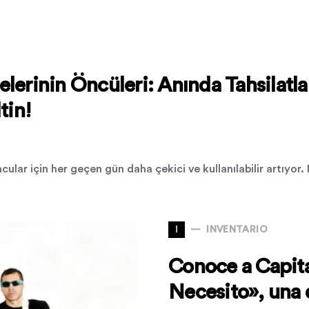
lerinin Öncüleri: Anında Tahsilatla
tin!
ular için her geçen gün daha çekici ve kullanılabilir artıyor.
I
INVENTARIO
Conoce a Capital
Necesito», una 