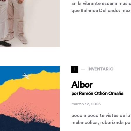
En la vibrante escena musi
que Balance Delicado: mezc
I
INVENTARIO
Albor
por Ramón Othón Omaña
marzo 12, 2026
poco a poco te vistes de lu
melancólica, ruborizada por