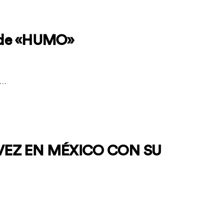
to de «HUMO»
l…
VEZ EN MÉXICO CON SU