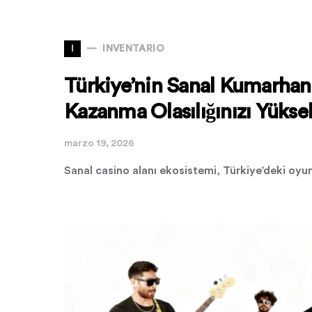
I
INVENTARIO
Türkiye’nin Sanal Kumarhane
Kazanma Olasılığınızı Yüksel
marzo 19, 2026
Sanal casino alanı ekosistemi, Türkiye’deki oyunc