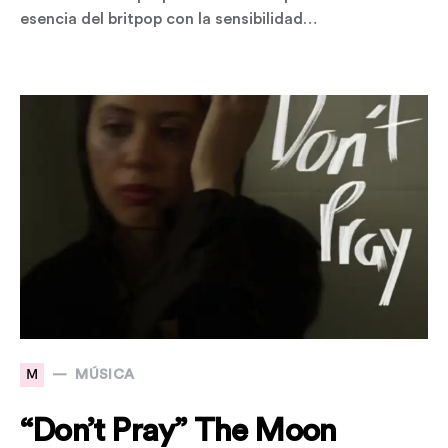
esencia del britpop con la sensibilidad…
M
MÚSICA
“Don’t Pray” The Moon