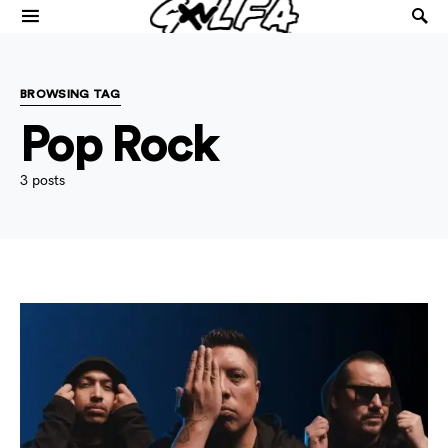
BROWSING TAG
Pop Rock
3 posts