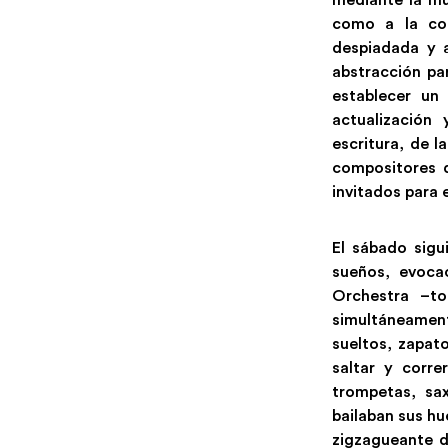
como a la con
despiadada y a
abstracción pa
establecer un 
actualización
escritura, de l
compositores q
invitados para 
El sábado sigu
sueños, evocac
Orchestra –to
simultáneamen
sueltos, zapato
saltar y corre
trompetas, sa
bailaban sus h
zigzagueante d