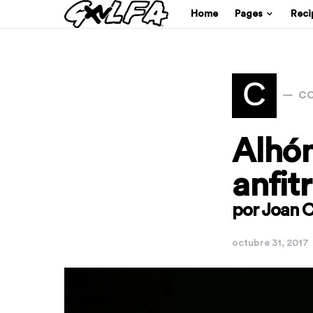
Home
Pages
Reci
C
CO
Alhón
anfit
por Joan C
octubre 31, 2017