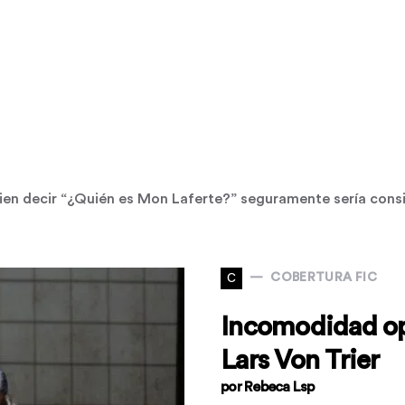
guien decir “¿Quién es Mon Laferte?” seguramente sería con
C
COBERTURA FIC
Incomodidad ope
Lars Von Trier
por Rebeca Lsp