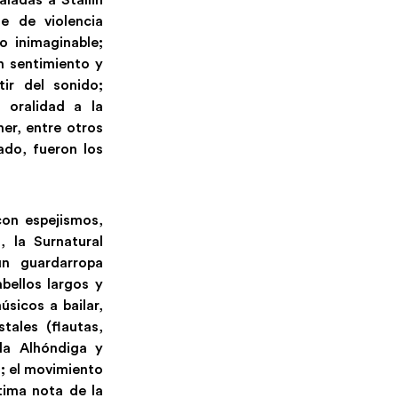
e de violencia
o inimaginable;
n sentimiento y
tir del sonido;
 oralidad a la
ner, entre otros
ado, fueron los
con espejismos,
, la Surnatural
un guardarropa
ellos largos y
úsicos a bailar,
tales (flautas,
la Alhóndiga y
; el movimiento
tima nota de la