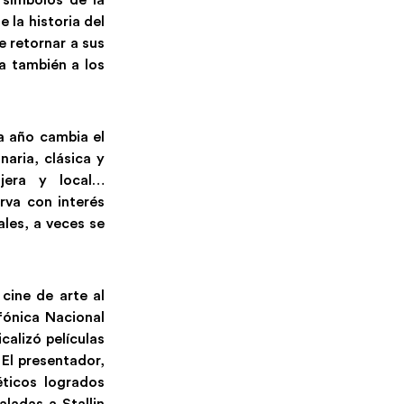
e la historia del
e retornar a sus
a también a los
da año cambia el
naria, clásica y
njera y local…
rva con interés
ales, a veces se
cine de arte al
fónica Nacional
calizó películas
 El presentador,
éticos logrados
ladas a Stallin