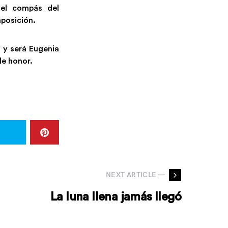
 el compás del
posición.
V y será Eugenia
de honor.
NEXT ARTICLE —
La luna llena jamás llegó