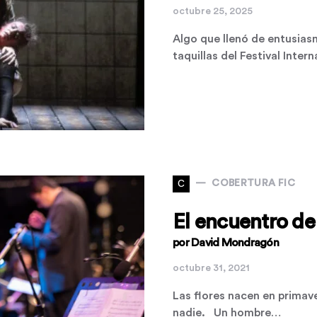
octubre 25, 2025
Algo que llenó de entusias
taquillas del Festival Inte
C
COBERTURA FIC
El encuentro de 
por David Mondragón
octubre 31, 2021
Las flores nacen en primave
nadie. Un hombre…