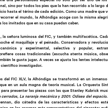
al, sino por todos los pies que la han recorrido a lo largo d
nicio hasta el térino de cada edición. Como una madre que v
 recorrer el mundo, la Alhóndiga acoge con la misma alegrí
s los invitados que en su casa puedan caber.
a, la señora luminosa del FIC, y también multifacética. Ca
oche el maquillaje y el peinado. Conservadora y revolucio
 canónica y experimental, selectiva y popular, extra
refiere cosas tradicionales (escucha atenta música, obse
mbién le gusta jugar. A veces se ajusta los lentes intelectu
 científico investigador.
nes del FIC XLV, la Alhóndiga se transformó en un inmenso 
ue en un aula magna de teoría musical. La Orquesta Sin
 para presentar las piezas con las que Stanley Kubrick musi
n cerrados
,
La naranja mecánica
y
2001: Odisea del espacio
.
ennan, dio cátedra de las características y efectos est
sica en las escenas más representativas del cineasta: puña