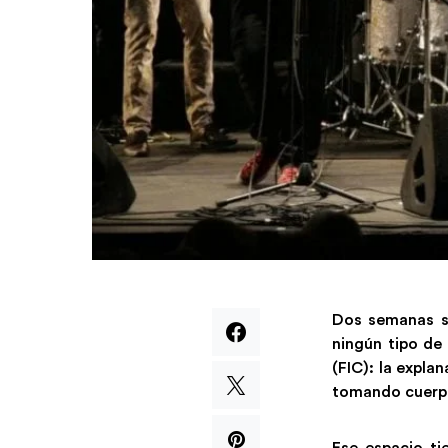
Dos semanas so
ningún tipo de 
(FIC): la expla
tomando cuerpo,
Ese espacio ti