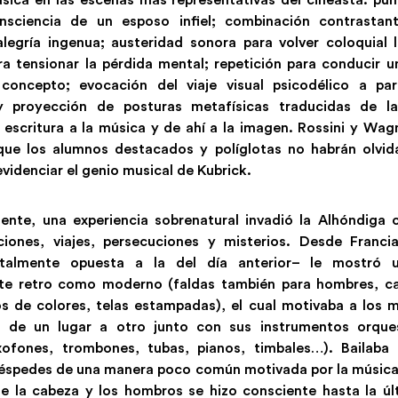
sciencia de un esposo infiel; combinación contrastant
legría ingenua; austeridad sonora para volver coloquial l
ra tensionar la pérdida mental; repetición para conducir u
concepto; evocación del viaje visual psicodélico a par
 y proyección de posturas metafísicas traducidas de la
a escritura a la música y de ahí a la imagen. Rossini y Wag
ue los alumnos destacados y políglotas no habrán olvid
evidenciar el genio musical de Kubrick.
iente, una experiencia sobrenatural invadió la Alhóndiga 
iones, viajes, persecuciones y misterios. Desde Francia
talmente opuesta a la del día anterior– le mostró 
te retro como moderno (faldas también para hombres, cab
s de colores, telas estampadas), el cual motivaba a los m
r de un lugar a otro junto con sus instrumentos orques
xofones, trombones, tubas, pianos, timbales…). Bailaba 
uéspedes de una manera poco común motivada por la música
e la cabeza y los hombros se hizo consciente hasta la úl