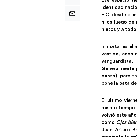
identidad nacion
FIC, desde el i
hijos luego de
nietos y a todo
Inmortal es ell
vestido, cada n
vanguardista,
Generalmente p
danza), pero ta
pone la bata de
El último vier
mismo tiempo q
volvió este año
como
Ojos bie
Juan Arturo Br
mediante la mú