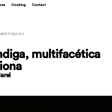
pes
Cooking
Contact
BERTURA FIC
diga, multifacética
riona
arel