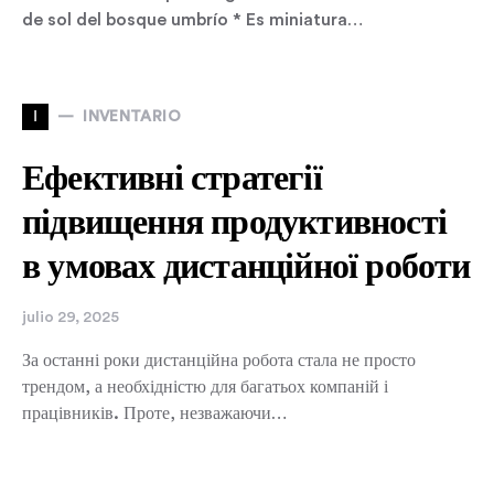
de sol del bosque umbrío * Es miniatura…
I
INVENTARIO
Ефективні стратегії
підвищення продуктивності
в умовах дистанційної роботи
julio 29, 2025
За останні роки дистанційна робота стала не просто
трендом, а необхідністю для багатьох компаній і
працівників. Проте, незважаючи…