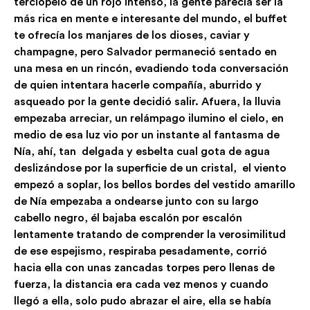
terciopelo de un rojo intenso, la gente parecía ser la
más rica en mente e interesante del mundo, el buffet
te ofrecía los manjares de los dioses, caviar y
champagne, pero Salvador permaneció sentado en
una mesa en un rincón, evadiendo toda conversación
de quien intentara hacerle compañía, aburrido y
asqueado por la gente decidió salir. Afuera, la lluvia
empezaba arreciar, un relámpago ilumino el cielo, en
medio de esa luz vio por un instante al fantasma de
Nía, ahí, tan delgada y esbelta cual gota de agua
deslizándose por la superficie de un cristal, el viento
empezó a soplar, los bellos bordes del vestido amarillo
de Nía empezaba a ondearse junto con su largo
cabello negro, él bajaba escalón por escalón
lentamente tratando de comprender la verosimilitud
de ese espejismo, respiraba pesadamente, corrió
hacia ella con unas zancadas torpes pero llenas de
fuerza, la distancia era cada vez menos y cuando
llegó a ella, solo pudo abrazar el aire, ella se había