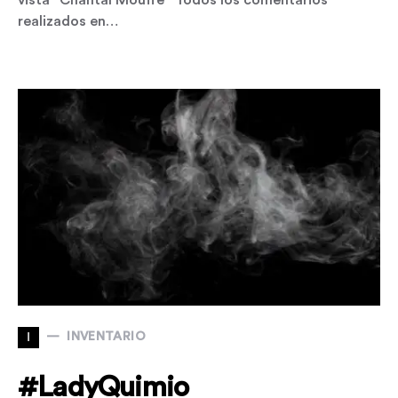
realizados en…
I
INVENTARIO
#LadyQuimio