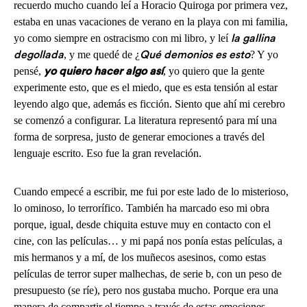
recuerdo mucho cuando leí a Horacio Quiroga por primera vez,
estaba en unas vacaciones de verano en la playa con mi familia,
yo como siempre en ostracismo con mi libro, y leí
la gallina
, y me quedé de ¿
? Y yo
degollada
Qué demonios es esto
pensé,
, yo quiero que la gente
yo quiero hacer algo así
experimente esto, que es el miedo, que es esta tensión al estar
leyendo algo que, además es ficción. Siento que ahí mi cerebro
se comenzó a configurar. La literatura representó para mí una
forma de sorpresa, justo de generar emociones a través del
lenguaje escrito. Eso fue la gran revelación.
Cuando empecé a escribir, me fui por este lado de lo misterioso,
lo ominoso, lo terrorífico. También ha marcado eso mi obra
porque, igual, desde chiquita estuve muy en contacto con el
cine, con las películas… y mi papá nos ponía estas películas, a
mis hermanos y a mí, de los muñecos asesinos, como estas
películas de terror super malhechas, de serie b, con un peso de
presupuesto (se ríe), pero nos gustaba mucho. Porque era una
manera de compartir el tiempo a través de estas emociones.