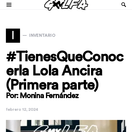
I
INVENTARIO
#TienesQueConoc
erla Lola Ancira
(Primera parte)
Por: Monina Fernández
febrero 12, 2024