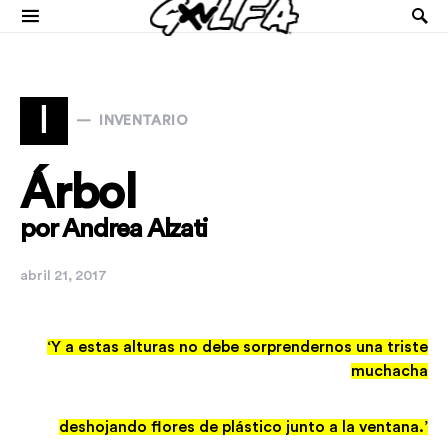
I
INVENTARIO
Árbol
por Andrea Alzati
abril 21, 2017
‘Y a estas alturas no debe sorprendernos una triste
muchacha
deshojando flores de plástico junto a la ventana.’