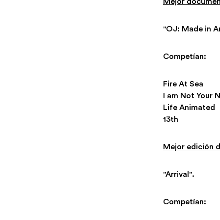
Mejor documen
"OJ: Made in A
Competían:
Fire At Sea
I am Not Your 
Life Animated
13th
Mejor edición 
"Arrival".
Competían: