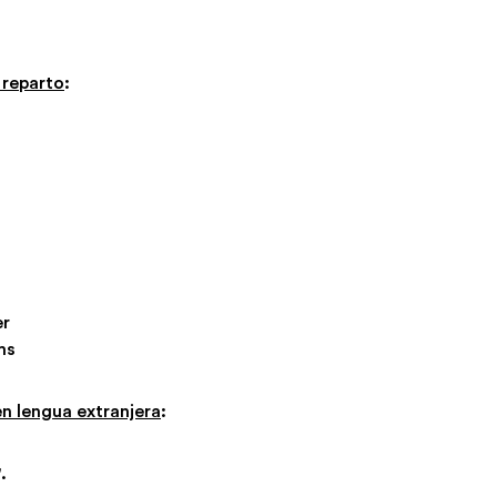
 reparto
:
er
ms
en lengua extranjera
:
.