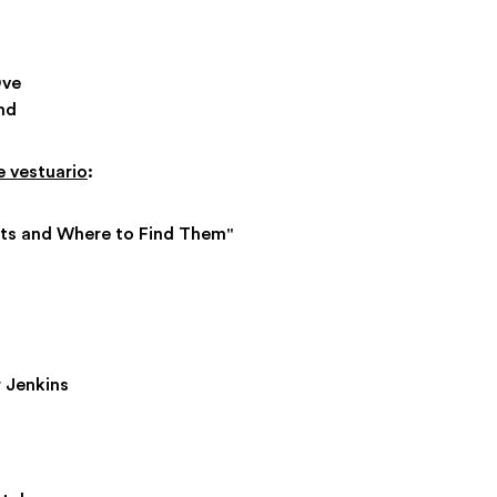
Ove
nd
e vestuario
:
sts and Where to Find Them"
r Jenkins