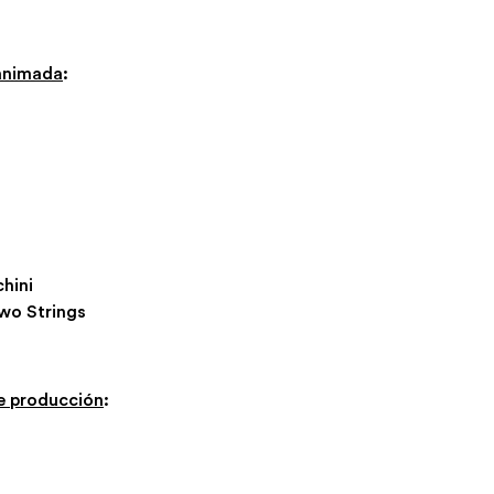
 animada
:
hini
wo Strings
e producción
: