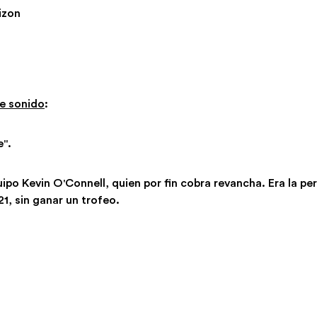
izon
e sonido
:
".
uipo Kevin O'Connell, quien por fin cobra revancha. Era la p
1, sin ganar un trofeo.