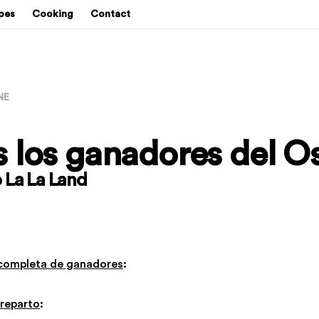
pes
Cooking
Contact
NE
 los ganadores del O
 La La Land
a completa de ganadores
:
 reparto
: