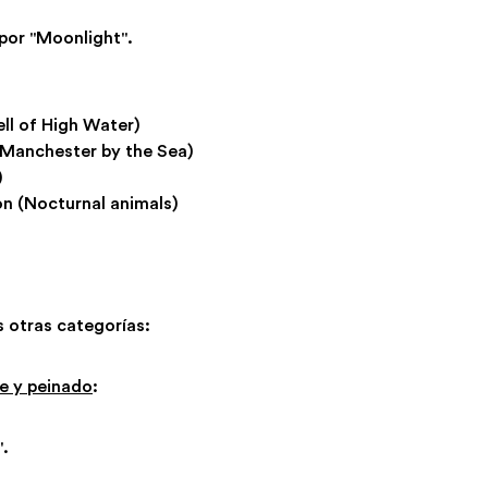
por "Moonlight".
ell of High Water)
Manchester by the Sea)
)
n (Nocturnal animals)
s otras categorías:
e y peinado
:
".