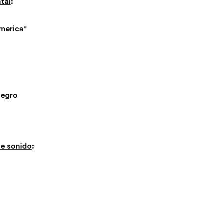
tal
:
merica"
Negro
de sonido
: